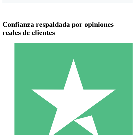
Confianza respaldada por opiniones
reales de clientes
Paquetes de Créditos Individuales
Paga según el uso con créditos de descarga. Sin compromiso
mensual.
1 Descarga
10
US$
00