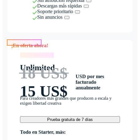
Sin atribución requerida
Descargas más rápidas
Soporte prioritario
Sin anuncios
¡En oferta ahora!
¡En oferta ahora!
Unlimited
18 US$
USD por mes
facturado
15 US$
anualmente
Para creadores más grandes que producen a escala y
exigen libertad creativa
Prueba gratuita de 7 días
Todo en Starter, más: