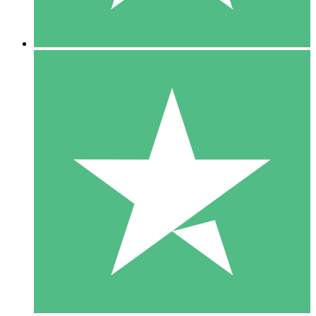
5 Descargas
15
US$
00
10 Descargas
20
US$
00