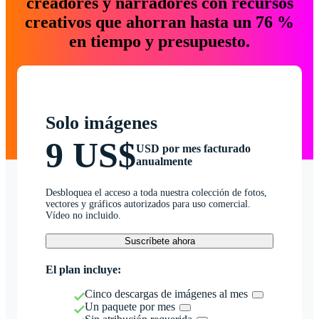
creadores y narradores con recursos
creativos que ahorran hasta un 76 %
en tiempo y presupuesto.
Solo imágenes
9 US$
USD por mes facturado
anualmente
Desbloquea el acceso a toda nuestra colección de fotos,
vectores y gráficos autorizados para uso comercial.
Vídeo no incluido.
Suscríbete ahora
El plan incluye:
Cinco descargas de imágenes al mes
Un paquete por mes