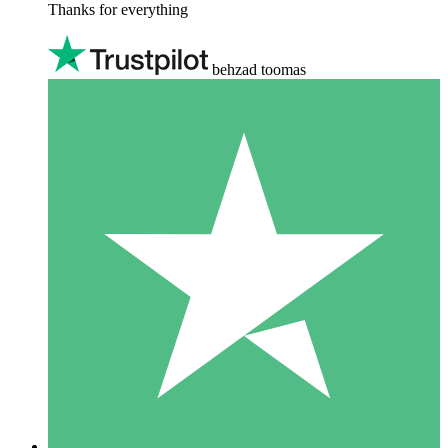
Thanks for everything
behzad toomas