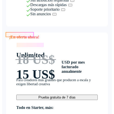
Sin atribución requerida
Descargas más rápidas
Soporte prioritario
Sin anuncios
¡En oferta ahora!
¡En oferta ahora!
Unlimited
18 US$
USD por mes
facturado
15 US$
anualmente
Para creadores más grandes que producen a escala y
exigen libertad creativa
Prueba gratuita de 7 días
Todo en Starter, más: