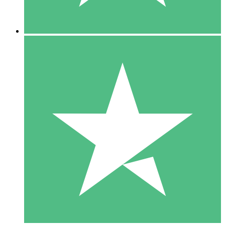
5 Descargas
15
US$
00
10 Descargas
20
US$
00