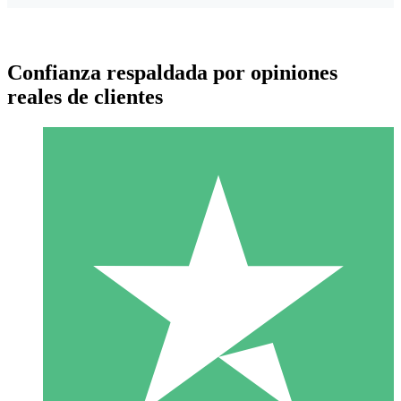
Confianza respaldada por opiniones
reales de clientes
Paquetes de Créditos Individuales
Paga según el uso con créditos de descarga. Sin compromiso
mensual.
1 Descarga
10
US$
00