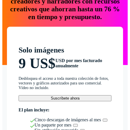
creadores y narradores con recursos
creativos que ahorran hasta un 76 %
en tiempo y presupuesto.
Solo imágenes
9 US$
USD por mes facturado
anualmente
Desbloquea el acceso a toda nuestra colección de fotos,
vectores y gráficos autorizados para uso comercial.
Vídeo no incluido.
Suscríbete ahora
El plan incluye:
Cinco descargas de imágenes al mes
Un paquete por mes