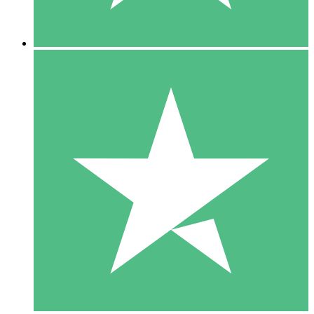
5 Descargas
15
US$
00
10 Descargas
20
US$
00