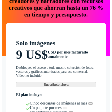
creadores y narradores con recursos
creativos que ahorran hasta un 76 %
en tiempo y presupuesto.
Solo imágenes
9 US$
USD por mes facturado
anualmente
Desbloquea el acceso a toda nuestra colección de fotos,
vectores y gráficos autorizados para uso comercial.
Vídeo no incluido.
Suscríbete ahora
El plan incluye:
Cinco descargas de imágenes al mes
Un paquete por mes