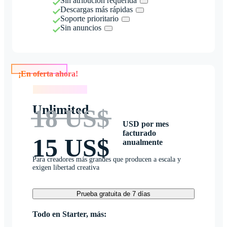
Sin atribución requerida
Descargas más rápidas
Soporte prioritario
Sin anuncios
¡En oferta ahora!
¡En oferta ahora!
Unlimited
18 US$
USD por mes
facturado
15 US$
anualmente
Para creadores más grandes que producen a escala y
exigen libertad creativa
Prueba gratuita de 7 días
Todo en Starter, más: