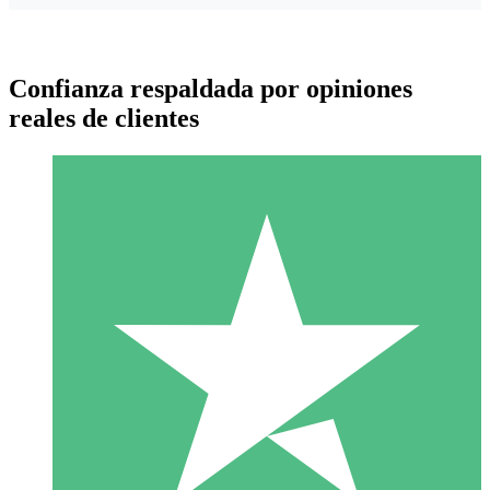
Confianza respaldada por opiniones
reales de clientes
Paquetes de Créditos Individuales
Paga según el uso con créditos de descarga. Sin compromiso
mensual.
1 Descarga
10
US$
00