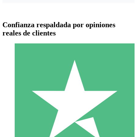
Confianza respaldada por opiniones
reales de clientes
Paquetes de Créditos Individuales
Paga según el uso con créditos de descarga. Sin compromiso
mensual.
1 Descarga
10
US$
00