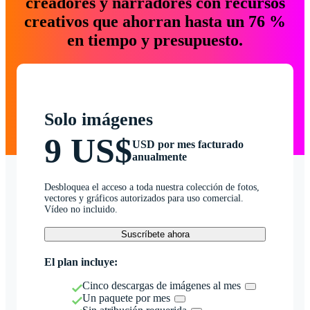
creadores y narradores con recursos
creativos que ahorran hasta un 76 %
en tiempo y presupuesto.
Solo imágenes
9 US$
USD por mes facturado
anualmente
Desbloquea el acceso a toda nuestra colección de fotos,
vectores y gráficos autorizados para uso comercial.
Vídeo no incluido.
Suscríbete ahora
El plan incluye:
Cinco descargas de imágenes al mes
Un paquete por mes