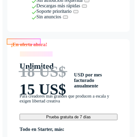
Sin atribución requerida
Descargas más rápidas
Soporte prioritario
Sin anuncios
¡En oferta ahora!
¡En oferta ahora!
Unlimited
18 US$
USD por mes
facturado
15 US$
anualmente
Para creadores más grandes que producen a escala y
exigen libertad creativa
Prueba gratuita de 7 días
Todo en Starter, más: