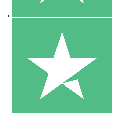
5 Descargas
15
US$
00
10 Descargas
20
US$
00