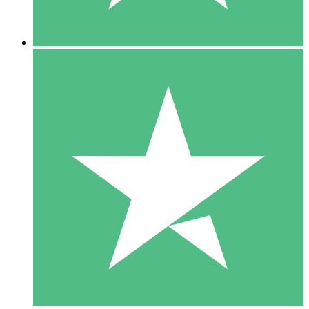
5 Descargas
15
US$
00
10 Descargas
20
US$
00