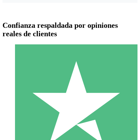
Confianza respaldada por opiniones
reales de clientes
Paquetes de Créditos Individuales
Paga según el uso con créditos de descarga. Sin compromiso
mensual.
1 Descarga
10
US$
00