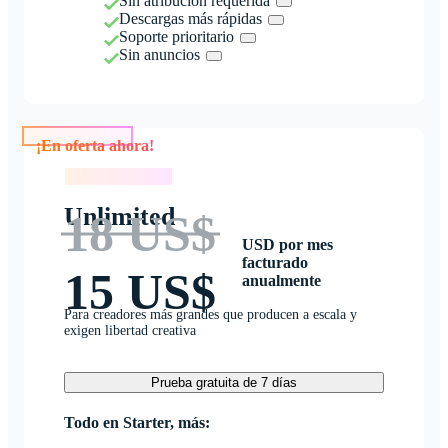
Sin atribución requerida
Descargas más rápidas
Soporte prioritario
Sin anuncios
¡En oferta ahora!
¡En oferta ahora!
Unlimited
18 US$
USD por mes
facturado
15 US$
anualmente
Para creadores más grandes que producen a escala y
exigen libertad creativa
Prueba gratuita de 7 días
Todo en Starter, más: