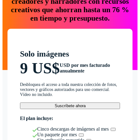
creadores y narradores con recursos
creativos que ahorran hasta un 76 %
en tiempo y presupuesto.
Solo imágenes
9 US$
USD por mes facturado
anualmente
Desbloquea el acceso a toda nuestra colección de fotos,
vectores y gráficos autorizados para uso comercial.
Vídeo no incluido.
Suscríbete ahora
El plan incluye:
Cinco descargas de imágenes al mes
Un paquete por mes