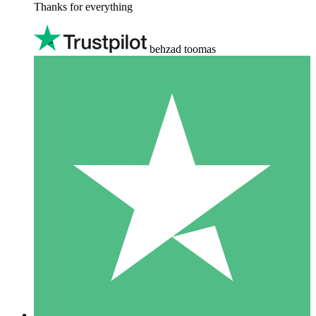
Thanks for everything
behzad toomas