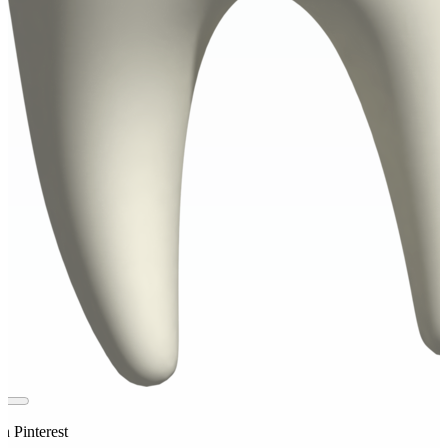
n Pinterest