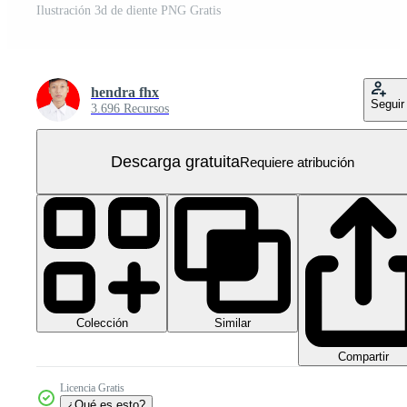
Ilustración 3d de diente PNG Gratis
hendra fhx
Seguir
3.696 Recursos
Descarga gratuita
Requiere atribución
Colección
Similar
Compartir
Licencia Gratis
¿Qué es esto?