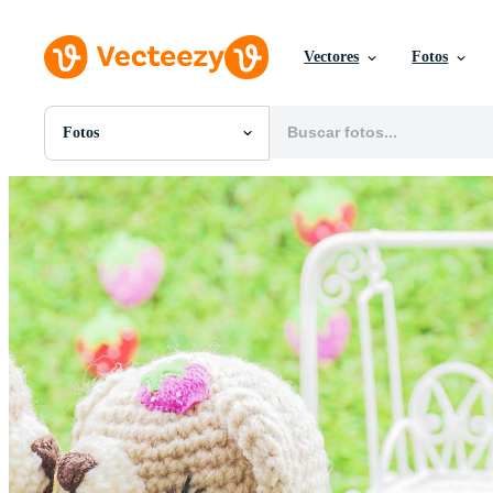
Vectores
Fotos
Fotos
Todas Imágenes
Fotos
PNGs
PSDs
SVGs
Plantillas
Vectores
Videos
Gráficos en Movimiento
Imágenes Editoriales
Eventos Editoriales