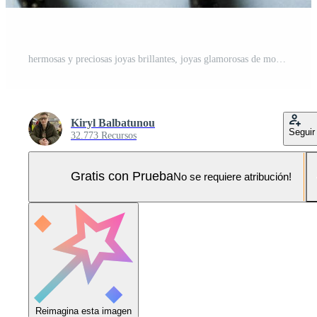
hermosas y preciosas joyas brillantes, joyas glamorosas de moda, collares, aretes, anillos, cadenas, broches con perlas y diamantes sobre un fondo azul. endecha plana, vista superior, lugar de copia Foto Pro
Kiryl Balbatunou
Seguir
32.773 Recursos
Gratis con Prueba
No se requiere atribución!
Reimagina esta imagen