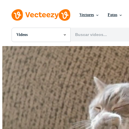
Vectores
Fotos
Videos
Todas Imágenes
Fotos
PNGs
PSDs
SVGs
Plantillas
Vectores
Videos
Gráficos en Movimiento
Imágenes Editoriales
Eventos Editoriales