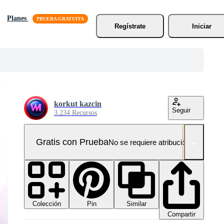
Planes
Regístrate
Iniciar
korkut kazcin
Seguir
3.234 Recursos
Gratis con Prueba
No se requiere atribución!
Colección
Similar
Pin
Compartir