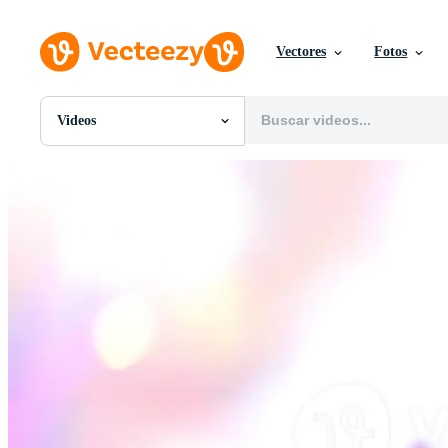
Vectores
Fotos
Videos
Todas Imágenes
Fotos
PNGs
PSDs
SVGs
Plantillas
Vectores
Videos
Gráficos en Movimiento
Imágenes Editoriales
Eventos Editoriales