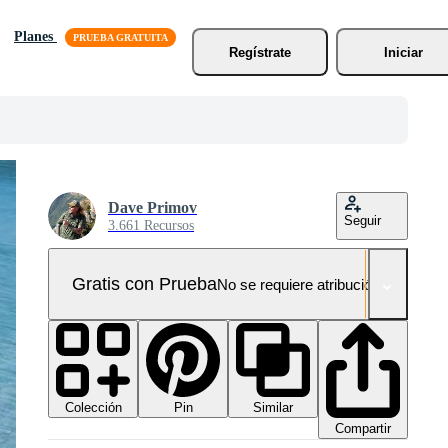
Planes
Regístrate
Iniciar
Dave Primov
Seguir
3.661 Recursos
Gratis con Prueba
No se requiere atribución!
Colección
Similar
Pin
Compartir