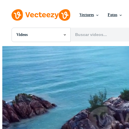
Vectores
Fotos
Videos
Todas Imágenes
Fotos
PNGs
PSDs
SVGs
Plantillas
Vectores
Videos
Gráficos en Movimiento
Imágenes Editoriales
Eventos Editoriales