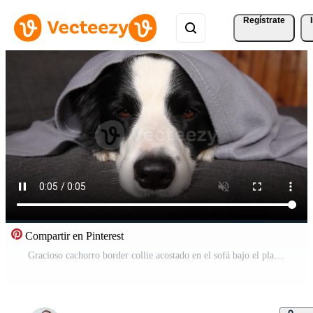
Regístrate
Compartir en Pinterest
Gracioso cachorro border collie acostado en el sofá bajo el plaid en el interior. pequeño perro mascota en casa manteniéndose caliente escondido bajo una manta en el frío clima de otoño invierno. concepto de estado de ánimo hygge de vida animal mascota Vídeo Pro