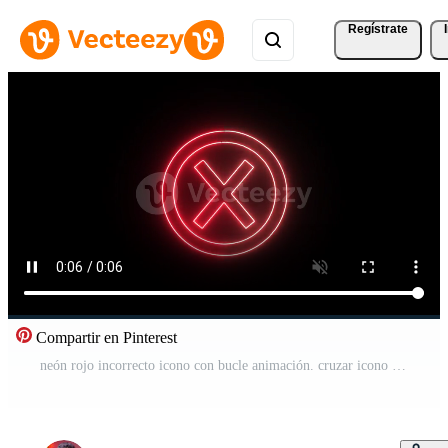
Regístrate
Compartir en Pinterest
neón rojo incorrecto icono con bucle animación. cruzar icono animación en negro antecedentes. Vídeo Gratis