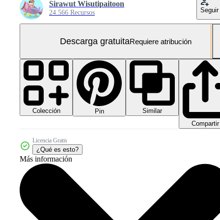
Sirawut Wisutipaitoon
Seguir
24.566 Recursos
Descarga gratuita
Requiere atribución
Colección
Similar
Pin
Compartir
Licencia Gratis
¿Qué es esto?
Más información