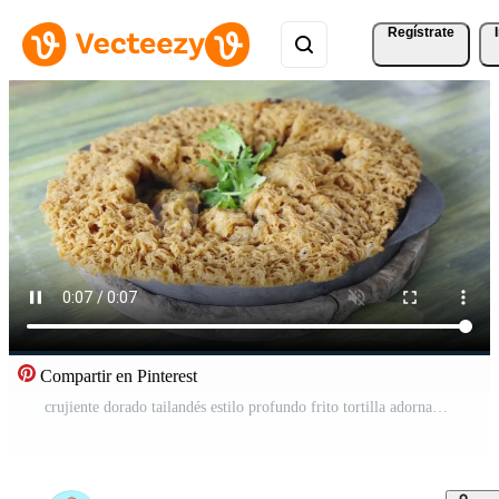
Regístrate
Compartir en Pinterest
crujiente dorado tailandés estilo profundo frito tortilla adornado con Fresco cilantro servido en un metal lámina. manos participación el plato en un rústico verde de madera mesa. auténtico asiático cocina y calle alimento. Vídeo Gratis