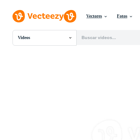
Vectores
Fotos
Videos
Todas Imágenes
Fotos
PNGs
PSDs
SVGs
Plantillas
Vectores
Videos
Gráficos en Movimiento
Imágenes Editoriales
Eventos Editoriales