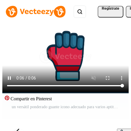
Regístrate
Compartir en Pinterest
un versátil ponderado guante icono adecuado para varios aptitud rutinas Vídeo Gratis