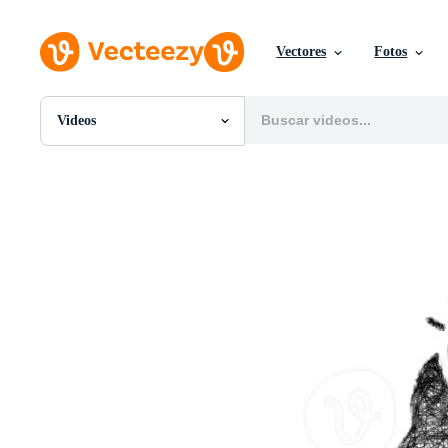
Vectores
Fotos
Videos
Todas Imágenes
Fotos
PNGs
PSDs
SVGs
Plantillas
Vectores
Videos
Gráficos en Movimiento
Imágenes Editoriales
Eventos Editoriales