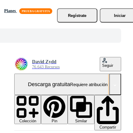
Planes
Regístrate
Iniciar
David Zydd
Seguir
76.643 Recursos
Descarga gratuita
Requiere atribución
Colección
Similar
Pin
Compartir