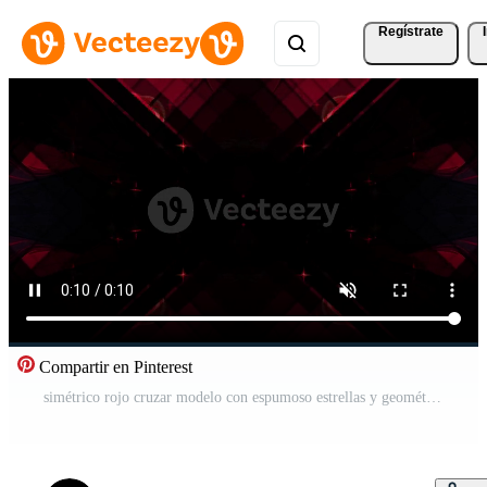
Regístrate
Compartir en Pinterest
simétrico rojo cruzar modelo con espumoso estrellas y geométrico oscuro fronteras para lujo antecedentes Vídeo Pro