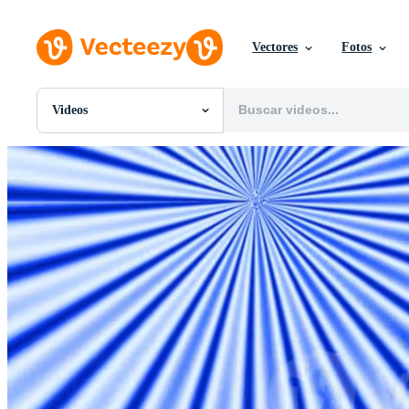
Vectores
Fotos
Videos
Todas Imágenes
Fotos
PNGs
PSDs
SVGs
Plantillas
Vectores
Videos
Gráficos en Movimiento
Imágenes Editoriales
Eventos Editoriales