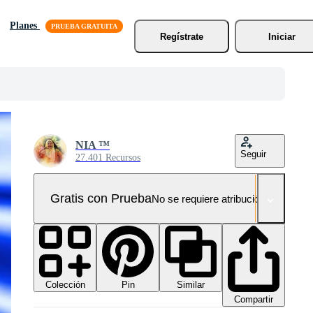
Planes
Regístrate
Iniciar
NIA ™
Seguir
27.401 Recursos
Gratis con Prueba
No se requiere atribución!
Colección
Similar
Pin
Compartir