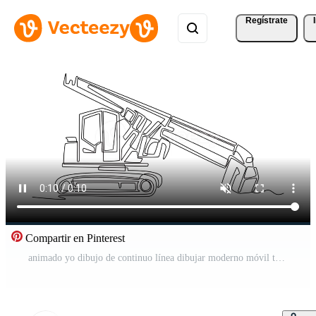
Regístrate
Compartir en Pinterest
animado yo dibujo de continuo línea dibujar moderno móvil tractor grua. industrial construcción o agrícola vehículo enfatizando cabina y largo extendido auge brazo. lleno longitud uno línea animación Vídeo Pro