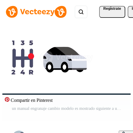
Regístrate
Compartir en Pinterest
un manual engranaje cambio modelo es mostrado siguiente a un pulcro gris coche a indicar un vehículo equipado con un tradicional manual transmisión sistema Vídeo Gratis