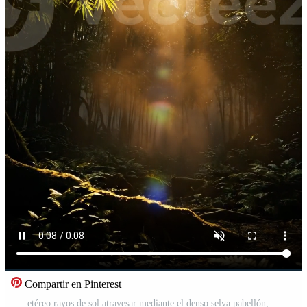
Compartir en Pinterest
etéreo rayos de sol atravesar mediante el denso selva pabellón, esclarecedor un místico bosque camino con un dorado brillo, exhibiendo de la naturaleza asombroso belleza y antiguo serenidad Vídeo Gratis