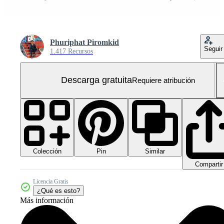
Phuriphat Piromkid
Seguir
1.417 Recursos
Descarga gratuita
Requiere atribución
Colección
Similar
Pin
Compartir
Licencia Gratis
¿Qué es esto?
Más información