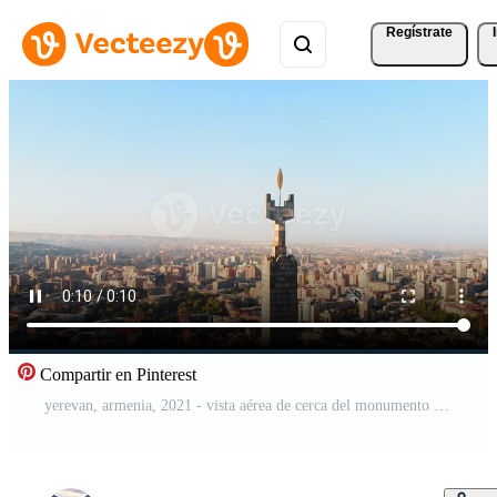
Regístrate
Compartir en Pinterest
yerevan, armenia, 2021 - vista aérea de cerca del monumento en la parte superior del complejo de cascadas en la capital de yerevan, armenia, destino de viaje de la región del cáucaso eurasia Vídeo Pro