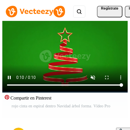
Regístrate
Compartir en Pinterest
rojo cinta en espiral dentro Navidad árbol forma. Vídeo Pro