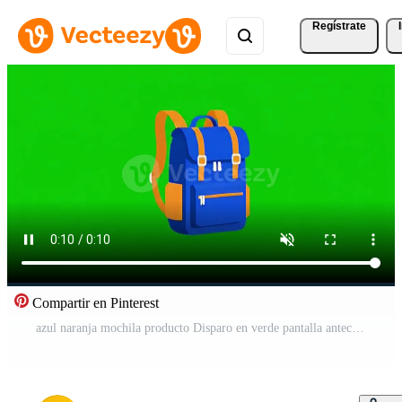
Regístrate
Compartir en Pinterest
azul naranja mochila producto Disparo en verde pantalla antecedentes. Vídeo Pro