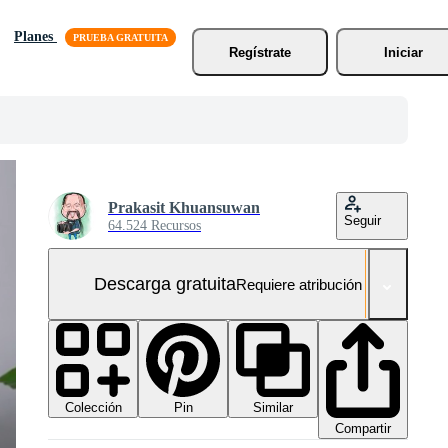
Planes
Regístrate
Iniciar
Prakasit Khuansuwan
Seguir
64.524 Recursos
Descarga gratuita
Requiere atribución
Colección
Similar
Pin
Compartir