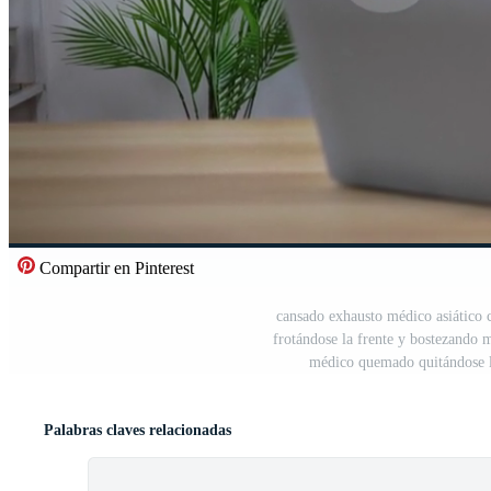
Compartir en Pinterest
cansado exhausto médico asiático 
frotándose la frente y bostezando mi
médico quemado quitándose la
Palabras claves relacionadas