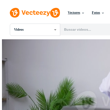
Vectores
Fotos
Videos
Todas Imágenes
Fotos
PNGs
PSDs
SVGs
Plantillas
Vectores
Videos
Gráficos en Movimiento
Imágenes Editoriales
Eventos Editoriales