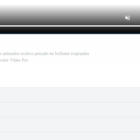
os animados exótico pescado en brillante resplandor
color Vídeo Pro