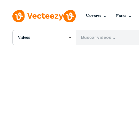
Vectores
Fotos
Videos
Todas Imágenes
Fotos
PNGs
PSDs
SVGs
Plantillas
Vectores
Videos
Gráficos en Movimiento
Imágenes Editoriales
Eventos Editoriales