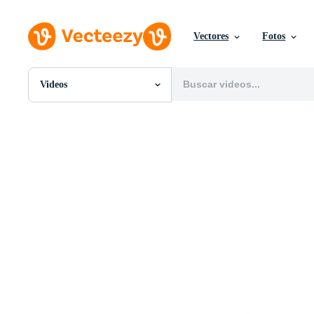
Vectores
Fotos
Videos
Todas Imágenes
Fotos
PNGs
PSDs
SVGs
Plantillas
Vectores
Videos
Gráficos en Movimiento
Imágenes Editoriales
Eventos Editoriales