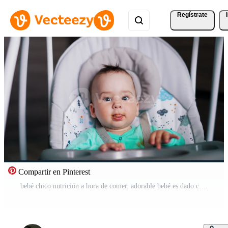
Regístrate
Compartir en Pinterest
bebé chico nutrición a hora de comer. adorable bebé es dado comida y él olas manos alegremente y muestra lengua. Vídeo Pro