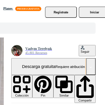
Planes
Regístrate
Iniciar
Vadym Terelyuk
Seguir
45.801 Recursos
Descarga gratuita
Requiere atribución
Colección
Similar
Pin
Compartir