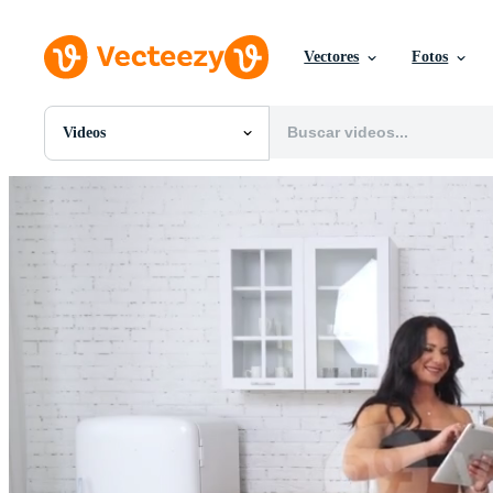
Vectores
Fotos
Videos
Todas Imágenes
Fotos
PNGs
PSDs
SVGs
Plantillas
Vectores
Videos
Gráficos en Movimiento
Imágenes Editoriales
Eventos Editoriales