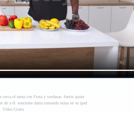
a cerca el mesa con Fruta y verduras. fuerte ajuste
nte de a él. sonriente dama tomando notas en su ipad
Vídeo Gratis