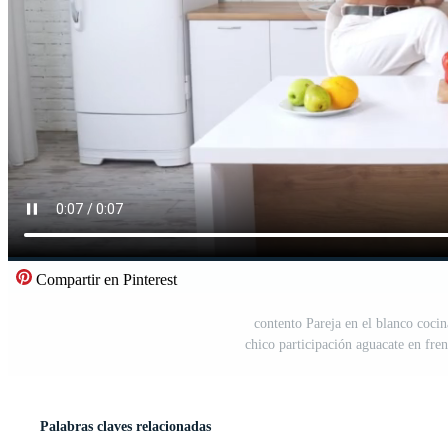
Compartir en Pinterest
contento Pareja en el blanco cocin
chico participación aguacate en fre
Palabras claves relacionadas