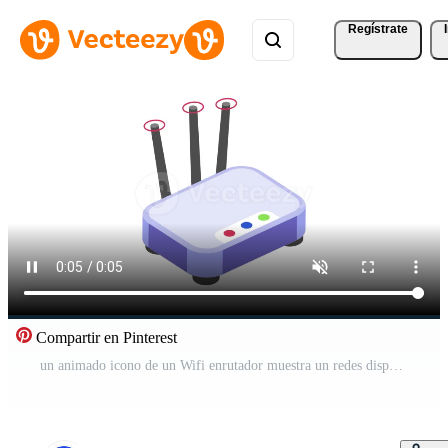
Regístrate
Compartir en Pinterest
un animado icono de un Wifi enrutador muestra un redes dispositivo ese permite inalámbrico comunicación Entre electrónico dispositivos y el Internet. Vídeo Pro