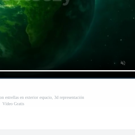
on estrellas en exterior espacio, 3d representación
Vídeo Gratis