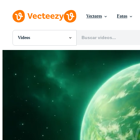
Vectores
Fotos
Videos
Todas Imágenes
Fotos
PNGs
PSDs
SVGs
Plantillas
Vectores
Videos
Gráficos en Movimiento
Imágenes Editoriales
Eventos Editoriales