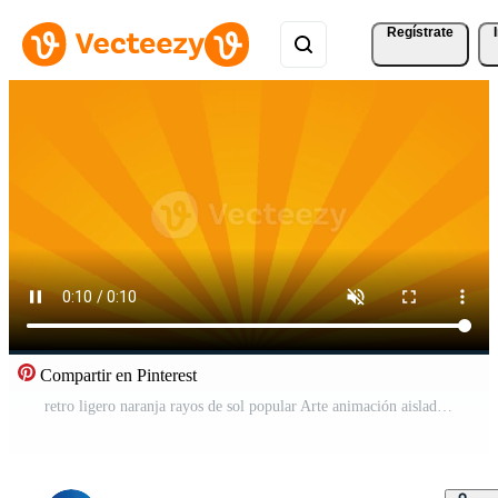
Regístrate
Compartir en Pinterest
retro ligero naranja rayos de sol popular Arte animación aislado en naranja antecedentes Vídeo Pro