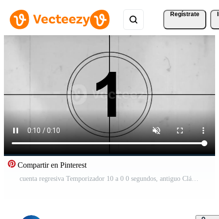
Regístrate
Compartir en Pinterest
cuenta regresiva Temporizador 10 a 0 0 segundos, antiguo Clásico cuenta regresiva animación aislado en gris antecedentes Vídeo Pro