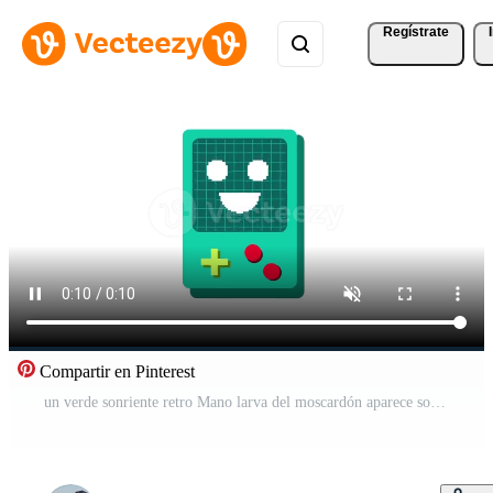
Regístrate
Compartir en Pinterest
un verde sonriente retro Mano larva del moscardón aparece solo en contra blanco, recordativo de Clásico juego de azar estética y personaje selección pantallas Vídeo Gratis