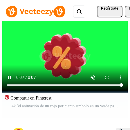
Regístrate
Compartir en Pinterest
4k 3d animación de un rojo por ciento símbolo en un verde pantalla fondo, Perfecto para rebaja promociones, márketing vídeos, descuento anuncios, y comercial visual superposiciones Vídeo Pro