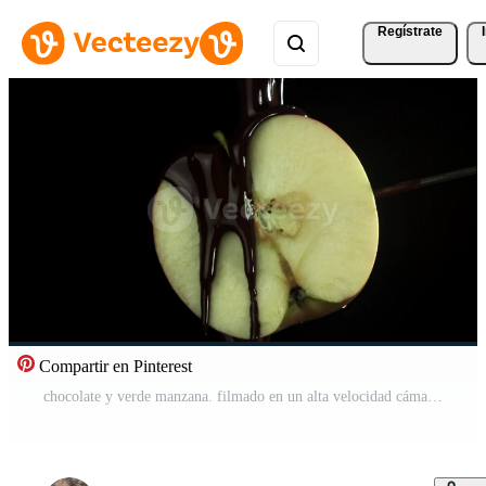
Regístrate
Compartir en Pinterest
chocolate y verde manzana. filmado en un alta velocidad cámara a 1000 fps. alto calidad full HD imágenes Vídeo Pro