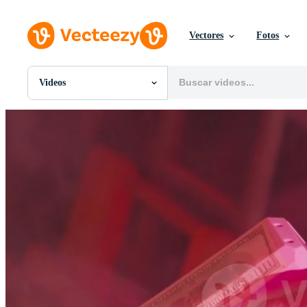
Vectores
Fotos
Videos
Todas Imágenes
Fotos
PNGs
PSDs
SVGs
Plantillas
Vectores
Videos
Gráficos en Movimiento
Imágenes Editoriales
Eventos Editoriales