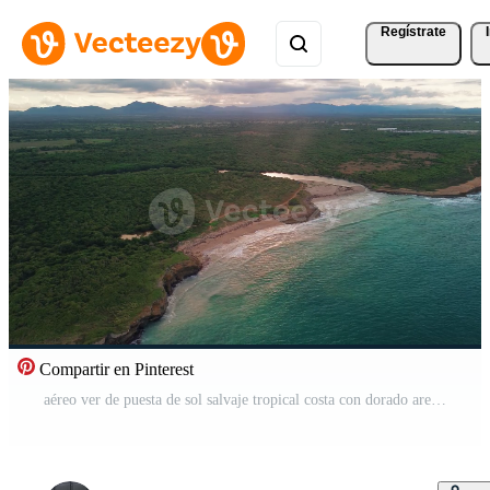
Regístrate
Compartir en Pinterest
aéreo ver de puesta de sol salvaje tropical costa con dorado arena y virgen naturaleza dominicano república. brisa rollos sobre apuntalar con turquesa Oceano ondas. lujoso paisaje para relajante día festivo, viaje Vídeo Pro