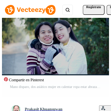
Regístrate
Compartir en Pinterest
Mano disparo, dos asiático mujer en calentar ropa estar abrazando cada otro y chateando contento en el frío Mañana aire. Vídeo Pro
Prakasit Khuansuwan