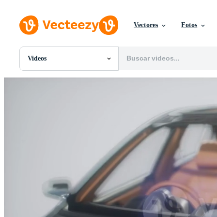
Vectores
Fotos
Videos
Todas Imágenes
Fotos
PNGs
PSDs
SVGs
Plantillas
Vectores
Videos
Gráficos en Movimiento
Imágenes Editoriales
Eventos Editoriales