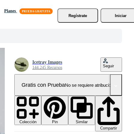
Planes
Regístrate
Iniciar
Icetray Images
Seguir
144.245 Recursos
Gratis con Prueba
No se requiere atribución!
Colección
Similar
Pin
Compartir