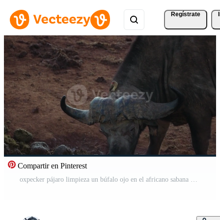
Regístrate
Compartir en Pinterest
oxpecker pájaro limpieza un búfalo ojo en el africano sabana Vídeo Pro