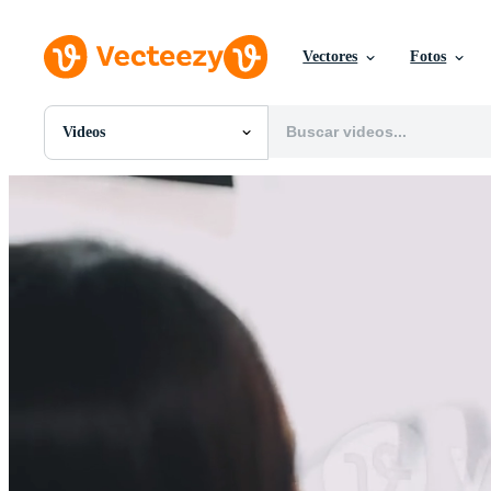
Vectores
Fotos
Videos
Todas Imágenes
Fotos
PNGs
PSDs
SVGs
Plantillas
Vectores
Videos
Gráficos en Movimiento
Imágenes Editoriales
Eventos Editoriales