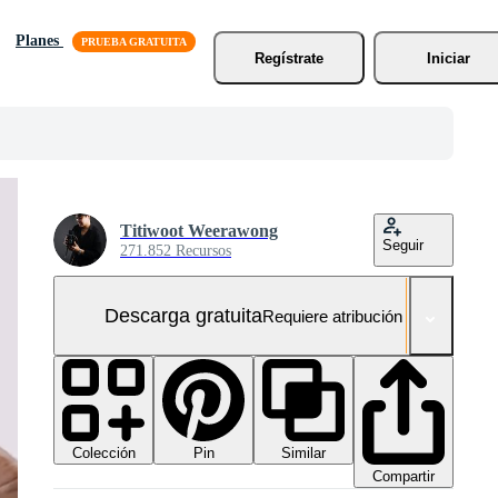
Planes
Regístrate
Iniciar
Titiwoot Weerawong
Seguir
271.852 Recursos
Descarga gratuita
Requiere atribución
Colección
Similar
Pin
Compartir