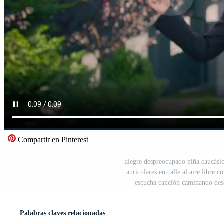
Compartir en Pinterest
alegre despreocupado niña caucási
auriculares en calle al aire libre
escucha canción caminando desd
Palabras claves relacionadas