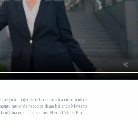
co negocio mujer escuchando música en auriculares
 contento mujer de negocios dama bailando Moviente
e oficina en ciudad viernes libertad Vídeo Pro