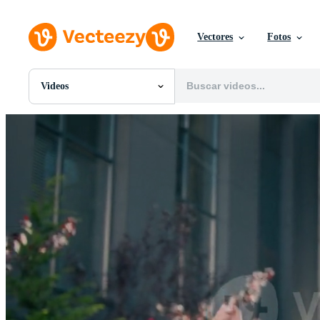
Vectores
Fotos
Videos
Todas Imágenes
Fotos
PNGs
PSDs
SVGs
Plantillas
Vectores
Videos
Gráficos en Movimiento
Imágenes Editoriales
Eventos Editoriales