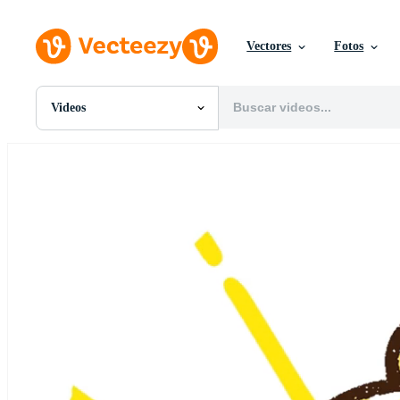
Vectores
Fotos
Videos
Todas Imágenes
Fotos
PNGs
PSDs
SVGs
Plantillas
Vectores
Videos
Gráficos en Movimiento
Imágenes Editoriales
Eventos Editoriales