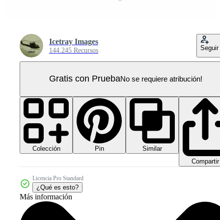
Icetray Images
Seguir
144.245 Recursos
Gratis con Prueba
No se requiere atribución!
Colección
Similar
Pin
Compartir
Licencia Pro Standard
¿Qué es esto?
Más información