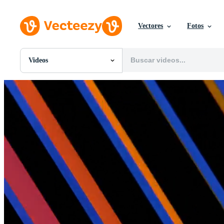
Vectores
Fotos
Videos
Todas Imágenes
Fotos
PNGs
PSDs
SVGs
Plantillas
Vectores
Videos
Gráficos en Movimiento
Imágenes Editoriales
Eventos Editoriales