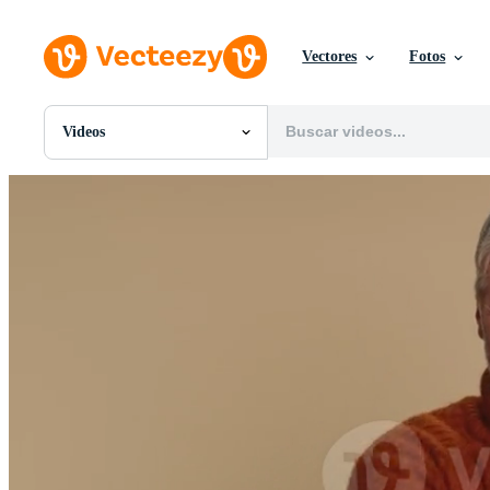
Vectores
Fotos
Videos
Todas Imágenes
Fotos
PNGs
PSDs
SVGs
Plantillas
Vectores
Videos
Gráficos en Movimiento
Imágenes Editoriales
Eventos Editoriales