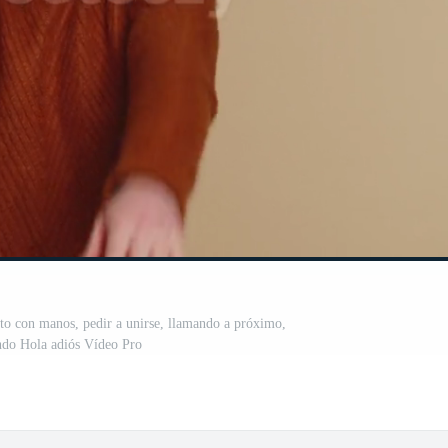
to con manos, pedir a unirse, llamando a próximo,
ndo Hola adiós Vídeo Pro