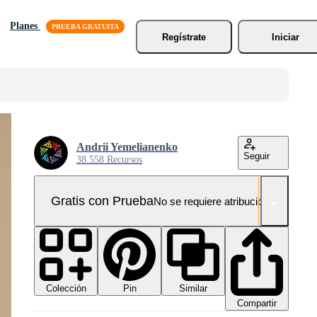
Planes
Regístrate
Iniciar
Andrii Yemelianenko
Seguir
38.558 Recursos
Gratis con Prueba
No se requiere atribución!
Colección
Similar
Pin
Compartir