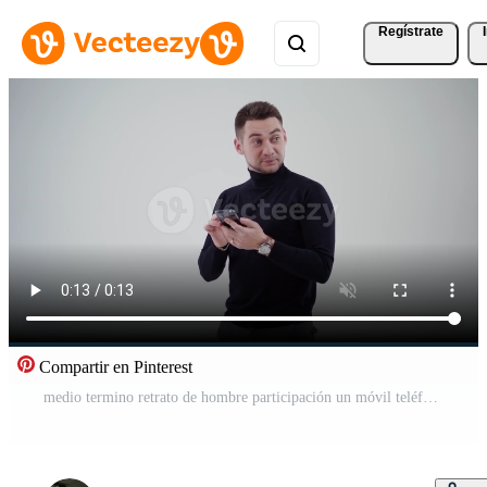
Regístrate
Compartir en Pinterest
medio termino retrato de hombre participación un móvil teléfono. barbado hombre en negro suéter y gris pantalones en pie en estudio y mirando aparte con sorpresa. lento movimiento. Vídeo Gratis