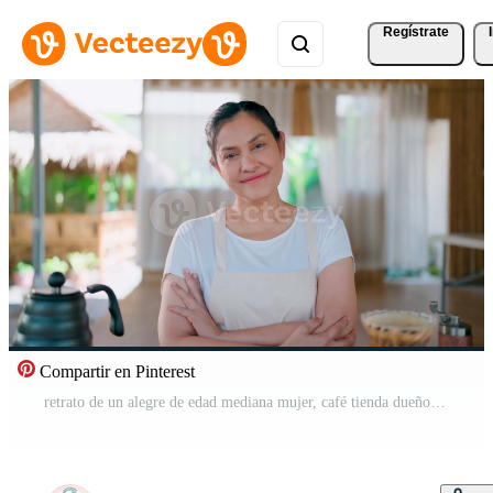
Regístrate
Compartir en Pinterest
retrato de un alegre de edad mediana mujer, café tienda dueño, en pie con orgullo detrás su mostrador con brazos cruzado, exhibiendo su pasión para su negocio. Vídeo Gratis